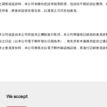
關之調查或追訴時，本公司有權向您請求損害賠償，包括但不限於訴訟費用、
是暫停者，將會於該狀況發生前，以適當之方式告知會員。
知本公司或是由本公司所提供之機制進行取消，本公司將儘快註銷您的會員資
身份之日起（以本公司電子郵件發出日期為準），喪失所有本服務所提供之優
公司停止會員身份時，本公司將再次以電子郵件確認無誤後，再進行註銷會
We accept