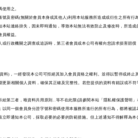
碼使用之。
帳號及密碼(無關於會員本身或其他人)利用本站服務所造成或衍生之所有行
通知本站連絡掛失，因未即時通知，導致本站無法有效防止及修改時，所造成
會員權益。
三人或行政機關之調查或追訴時，第三者會員或本公司有權向您請求損害賠償
用卡資料)，一經發現本公司可拒絕其加入會員資格之權利。並得以暫停或終
請不定期更新相關個人資料，確保其正確及完整性。若您提供的資料有錯誤或不
給第三者，唯資料共用原則...等不在此限(請參閱本站「隱私權保護聲明」
用；以同一個會員身分證字號和密碼使用本服務所進行的所有行為，都將被認
應該立即通知本公司，採取必要的必要的防範措施。但上述通知不得解釋為本