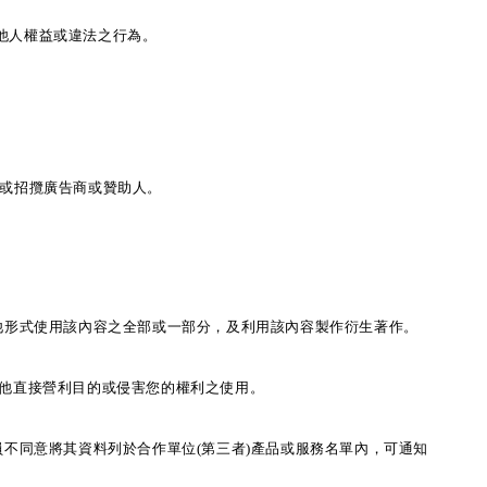
他人權益或違法之行為。
，或招攬廣告商或贊助人。
其他形式使用該內容之全部或一部分，及利用該內容製作衍生著作。
其他直接營利目的或侵害您的權利之使用。
員不同意將其資料列於合作單位(第三者)產品或服務名單內，可通知