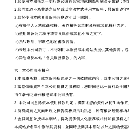
1.您使用本服務之一切行為必須符合當地或國際相關法令規範；
2.您同意絕不為非法之目的或以非法方式使用本服務，與確實遵
3.您於使用本站會員服務時應遵守以下限制：
a)有損他人人格或商標權、著作權等智慧財產權或其他權利內容。
b)使用違反公共秩序或善良風俗或其他不法之文字。
c)強烈政治、宗教色彩的偏激言論。
d)未經本公司許可，不得利用本服務或本網站所提供其他資源，
e)其他違反本站「會員服務條款」的內容。
六、本公司專有權利
1.本服務所載，或本服務所連結之一切軟體或內容，或本公司之
2.當您傳輸資料至本公司提供之服務時，您即同意此一資料為全開
衍生著作之著作權悉歸本公司所有。
3. 本公司同意除依本使用條款約定，將前述您的資料及衍生著
4.所有網頁之頁面出現之廣告看板與活動訊息，所有權及經營權
5.會員同意並授權本網站，得為提供個人化服務或相關加值服務之
本網站於名單中刪除其資料，並同時放棄其本網站以外之購物優惠