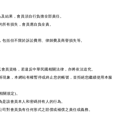
為及結果，會員須自行負擔全部責任。
的所有損失，會員應自負全責。
，包括但不限於訴訟費用、律師費及商譽損失等。
止其會員資格，若違反中華民國相關法律，亦將依法追究。
符等現象，本網站有權暫停或終止您的帳號，並拒絕您繼續使用本服
相關規定)。
為是該會員本人和密碼持有人的行為。
公司對會員負有任何形式之賠償或補償之責任或義務。