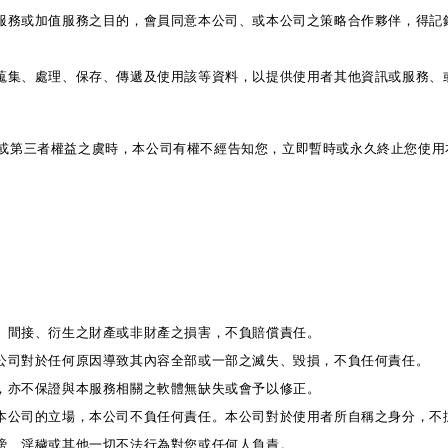
化服務或加值服務之目的，會員同意本公司、或本公司之策略合作夥伴，得記
內蒐集、處理、保存、傳遞及使用該等資料，以提供使用者其他資訊或服務、
或第三者權益之虞時，本公司有權不經告知您，立即暫時或永久終止您使用
接、間接、衍生之財產或非財產之損害，不負賠償責任。
本公司對於任何原因導致其內容全部或一部之滅失、毀損，不負任何責任。
任，亦不保證與本服務相關之軟體無缺失或會予以修正。
表本公司的立場，本公司不負任何責任。本公司對於使用者所自稱之身分，不
誹謗、淫穢或其他一切不法行為對您或任何人負責。