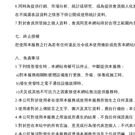
6.同時為提供行銷、市場分析、統計或研究、或為提供會員個人
在不揭露各該資料之情形下得公開或使用統計資料。
7.對於會員所登錄之個人資料，會員同意本網站得於合理之範圍
七、終止授權
您使用本服務之行為若有任何違反法令或本使用條款或危害本網站
八、免責事項
1.下列情形發生時，本網站有權可以停止、中斷提供本服務：
a)對本服務相關軟硬體設備進行更換、升級、保養或施工時。
b)發生突發性之電子通信設備故障時。
c)天災或其他不可抗力之因素致使本網站無法提供服務時。
2.本公司對於使用者在使用本服務或使用本服務所致生之任何直
3.使用者對於上傳留言之文字、圖片及其它資料，應自行備份；
4.本公司對使用本服務之用途或所產生的結果，不負任何保證責
5.對於您在本站中的所有言論、意見或行為僅代表您個人；不代
6.本公司無須對發生於本服務或透過本服務所涉及之任何恐嚇、