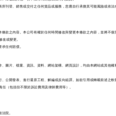
告商所刊登、銷售或交付之任何貨品或服務，您應自行承擔其可能風險或依法
受本條款之內容。本公司有權於任何時間修改與變更本條款之內容，並將不個
修改或變更。
要求任何賠償。
著作、圖片、檔案、資訊、資料、網站架構、網頁設計，均由本網站或其他權
發行、公開發表、進行還原工程、解編或反向組譯。如欲引用或轉載前述之軟
責任（包括但不限於訴訟費用及律師費用等）。
轄法院。