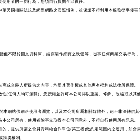
對於使用者的一切行為，您須自行負擔全部責任。
守中華民國相關法規及網際網路之國際慣例，並保證不得利用本服務從事侵害
包括但不限於圖文資料庫、編寫製作網頁之軟體等，從事任何商業交易行為
廣告商或合夥人所提供之內容，均受其著作權或其他專有權利或法律所保障。
放性(任何人均可瀏覽)。您授權並許可本公司得以重製、修飾、改編或以
作置於本網站供網路使用者瀏覽，以及本公司所屬相關媒體外，絕不非法轉供
均為本公司所有，使用者除事先取得本公司同意外，不得自行使用所有訊息。
目的，提供所需之會員資料給合作單位(第三者)做約定範圍內之運用，如會
或獲獎權利。