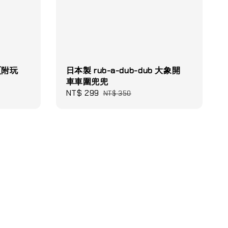
 (附玩
日本製 rub-a-dub-dub 大象開
車車圍兜兜
Sale
NT$ 299
Regular
NT$ 350
price
price