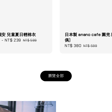
小蘋安 兒童夏日輕棉衣
日本製 anano cafe 圍兜
9
-
NT$ 239
Regular
偶)
NT$ 599
price
Sale
NT$ 380
Regular
NT$ 599
price
price
瀏覽全部