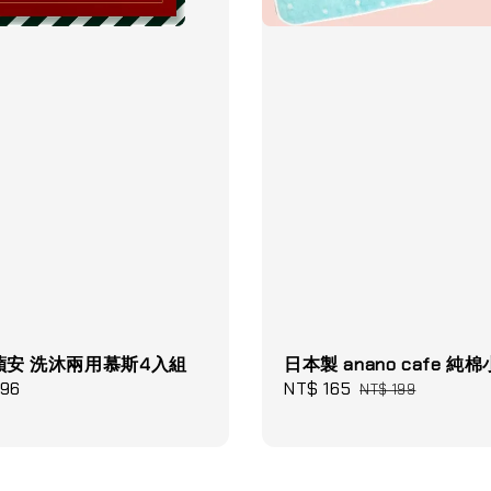
小蘋安 洗沐兩用慕斯4入組
日本製 anano cafe 純
396
Sale
NT$ 165
Regular
NT$ 199
price
price