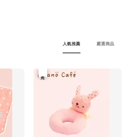
人氣推薦
嚴選商品
優惠
售完