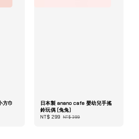
棉小方巾
日本製 anano cafe 嬰幼兒手搖
鈴玩偶 (兔兔)
Sale
NT$ 299
Regular
NT$ 399
price
price