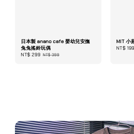
日本製 anano cafe 嬰幼兒安撫
MIT 
兔兔搖鈴玩偶
Sale
NT$ 19
Sale
NT$ 299
Regular
price
NT$ 399
price
price