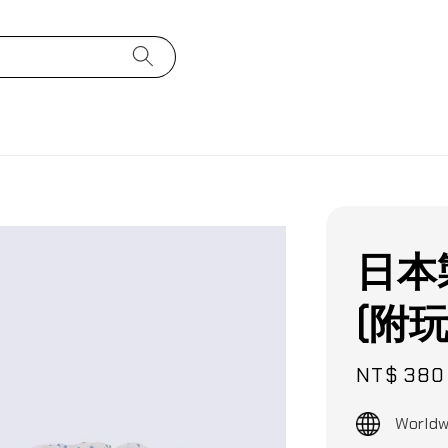
日本製
(附玩
Sale
NT$ 380
price
Worldw